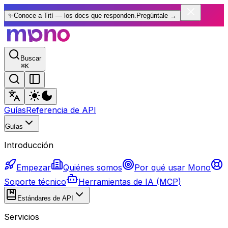
✨
Conoce a Tití — los docs que responden.
Pregúntale
→
Buscar
⌘
K
Guías
Referencia de API
Guías
Introducción
Empezar
Quiénes somos
Por qué usar Mono
Soporte técnico
Herramientas de IA (MCP)
Estándares de API
Servicios