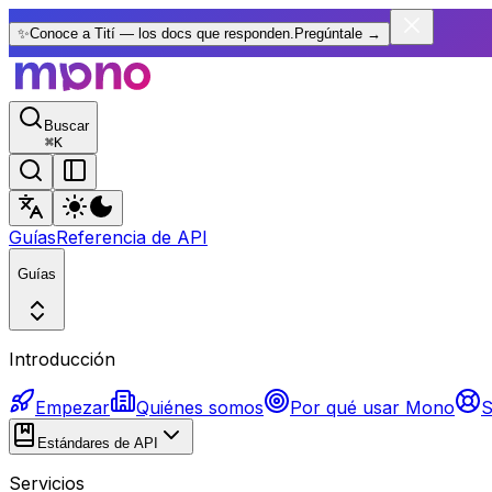
✨
Conoce a Tití — los docs que responden.
Pregúntale
→
Buscar
⌘
K
Guías
Referencia de API
Guías
Introducción
Empezar
Quiénes somos
Por qué usar Mono
S
Estándares de API
Servicios