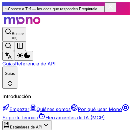
✨
Conoce a Tití — los docs que responden.
Pregúntale
→
Buscar
⌘
K
Guías
Referencia de API
Guías
Introducción
Empezar
Quiénes somos
Por qué usar Mono
Soporte técnico
Herramientas de IA (MCP)
Estándares de API