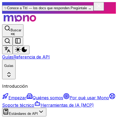
✨
Conoce a Tití — los docs que responden.
Pregúntale
→
Buscar
⌘
K
Guías
Referencia de API
Guías
Introducción
Empezar
Quiénes somos
Por qué usar Mono
Soporte técnico
Herramientas de IA (MCP)
Estándares de API