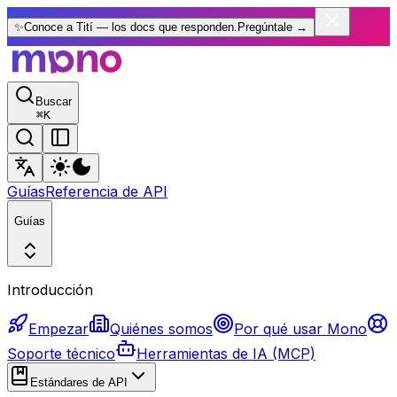
✨
Conoce a Tití — los docs que responden.
Pregúntale
→
Buscar
⌘
K
Guías
Referencia de API
Guías
Introducción
Empezar
Quiénes somos
Por qué usar Mono
Soporte técnico
Herramientas de IA (MCP)
Estándares de API