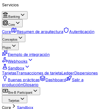
Servicios
Banking
Core
Core
Resumen de arquitectura
Autenticación
Conceptos
Flujos
Ejemplo de integración
Webhooks
Sandbox
Tarjetas
Transacciones de tarjeta
Ledger
Dispersiones
Buenas prácticas
Dashboard
Salir a
producción
Glosario
Bre-B Participant
Tarjetas
Core
Sandbox