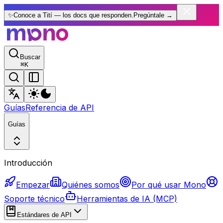
✨
Conoce a Tití — los docs que responden.
Pregúntale
→
Buscar
⌘
K
Guías
Referencia de API
Guías
Introducción
Empezar
Quiénes somos
Por qué usar Mono
Soporte técnico
Herramientas de IA (MCP)
Estándares de API