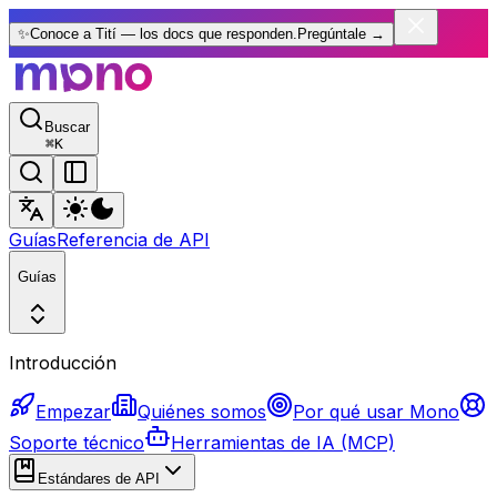
✨
Conoce a Tití — los docs que responden.
Pregúntale
→
Buscar
⌘
K
Guías
Referencia de API
Guías
Introducción
Empezar
Quiénes somos
Por qué usar Mono
Soporte técnico
Herramientas de IA (MCP)
Estándares de API