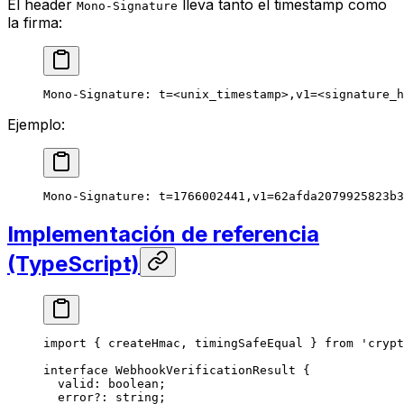
El header
lleva tanto el timestamp como
Mono-Signature
la firma:
Mono-Signature: t=<unix_timestamp>,v1=<signature_h
Ejemplo:
Mono-Signature: t=1766002441,v1=62afda2079925823b3
Implementación de referencia
(TypeScript)
import
 { createHmac, timingSafeEqual } 
from
 'crypt
interface
 WebhookVerificationResult
 {
  valid
:
 boolean
;
  error
?:
 string
;