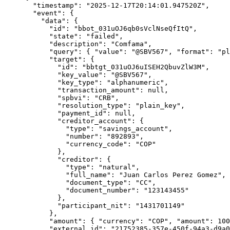
  "timestamp"
: 
"2025-12-17T20:14:01.947520Z"
,
  "event"
: {
    "data"
: {
      "id"
: 
"bbot_031uOJ6qb0sVclNseQfItQ"
,
      "state"
: 
"failed"
,
      "description"
: 
"Comfama"
,
      "query"
: { 
"value"
: 
"@SBV567"
, 
"format"
: 
"pl
      "target"
: {
        "id"
: 
"bbtgt_031uOJ6uISEH2QbuvZlW3M"
,
        "key_value"
: 
"@SBV567"
,
        "key_type"
: 
"alphanumeric"
,
        "transaction_amount"
: 
null
,
        "spbvi"
: 
"CRB"
,
        "resolution_type"
: 
"plain_key"
,
        "payment_id"
: 
null
,
        "creditor_account"
: {
          "type"
: 
"savings_account"
,
          "number"
: 
"892893"
,
          "currency_code"
: 
"COP"
        },
        "creditor"
: {
          "type"
: 
"natural"
,
          "full_name"
: 
"Juan Carlos Perez Gomez"
,
          "document_type"
: 
"CC"
,
          "document_number"
: 
"123143455"
        },
        "participant_nit"
: 
"1431701149"
      },
      "amount"
: { 
"currency"
: 
"COP"
, 
"amount"
: 
100
      "external_id"
: 
"21752385-357e-450f-94a3-d9a0