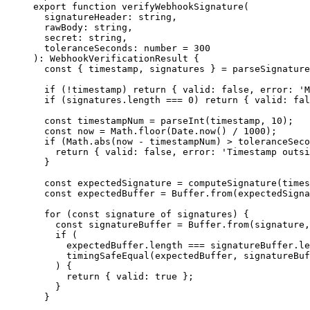
export
 function
 verifyWebhookSignature
(
  signatureHeader
:
 string
,
  rawBody
:
 string
,
  secret
:
 string
,
  toleranceSeconds
:
 number
 =
 300
)
:
 WebhookVerificationResult
 {
  const
 { 
timestamp
, 
signatures
 } 
=
 parseSignature
  if
 (
!
timestamp) 
return
 { valid: 
false
, error: 
'M
  if
 (signatures.
length
 ===
 0
) 
return
 { valid: 
fal
  const
 timestampNum
 =
 parseInt
(timestamp, 
10
);
  const
 now
 =
 Math.
floor
(Date.
now
() 
/
 1000
);
  if
 (Math.
abs
(now 
-
 timestampNum) 
>
 toleranceSeco
    return
 { valid: 
false
, error: 
'Timestamp outsi
  }
  const
 expectedSignature
 =
 computeSignature
(times
  const
 expectedBuffer
 =
 Buffer.
from
(expectedSigna
  for
 (
const
 signature
 of
 signatures) {
    const
 signatureBuffer
 =
 Buffer.
from
(signature,
    if
 (
      expectedBuffer.
length
 ===
 signatureBuffer.
le
      timingSafeEqual
(expectedBuffer, signatureBuf
    ) {
      return
 { valid: 
true
 };
    }
  }