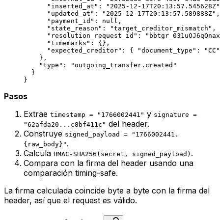
      "inserted_at"
: 
"2025-12-17T20:13:57.545628Z"
      "updated_at"
: 
"2025-12-17T20:13:57.589888Z"
,
      "payment_id"
: 
null
,
      "state_reason"
: 
"target_creditor_mismatch"
,
      "resolution_request_id"
: 
"bbtgr_031uOJ6qOnax
      "timemarks"
: {},
      "expected_creditor"
: { 
"document_type"
: 
"CC"
    },
    "type"
: 
"outgoing_transfer.created"
  }
}
Pasos
Extrae
y
timestamp = "1766002441"
signature =
del header.
"62afda20...c8bf411c"
Construye
signed_payload = "1766002441.
.
{raw_body}"
Calcula
.
HMAC-SHA256(secret, signed_payload)
Compara con la firma del header usando una
comparación timing-safe.
La firma calculada coincide byte a byte con la firma del
header, así que el request es válido.