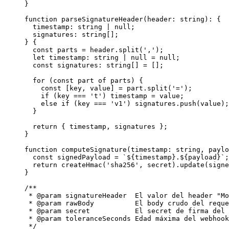
}
function
 parseSignatureHeader
(
header
:
 string
)
:
 {
  timestamp
:
 string
 |
 null
;
  signatures
:
 string
[];
} {
  const
 parts
 =
 header.
split
(
','
);
  let
 timestamp
:
 string
 |
 null
 =
 null
;
  const
 signatures
:
 string
[] 
=
 [];
  for
 (
const
 part
 of
 parts) {
    const
 [
key
, 
value
] 
=
 part.
split
(
'='
);
    if
 (key 
===
 't'
) timestamp 
=
 value;
    else
 if
 (key 
===
 'v1'
) signatures.
push
(value);
  }
  return
 { timestamp, signatures };
}
function
 computeSignature
(
timestamp
:
 string
, 
paylo
  const
 signedPayload
 =
 `${
timestamp
}.${
payload
}`
;
  return
 createHmac
(
'sha256'
, secret).
update
(signe
}
/**
 * 
@param
 signatureHeader
  El valor del header "Mo
 * 
@param
 rawBody
          El body crudo del reque
 * 
@param
 secret
           El secret de firma del 
 * 
@param
 toleranceSeconds
 Edad máxima del webhook
 */