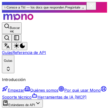
✨
Conoce a Tití — los docs que responden.
Pregúntale
→
Buscar
⌘
K
Guías
Referencia de API
Guías
Introducción
Empezar
Quiénes somos
Por qué usar Mono
Soporte técnico
Herramientas de IA (MCP)
Estándares de API