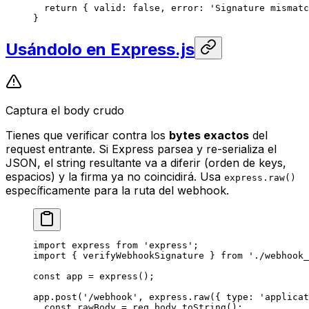
  return
 { valid: 
false
, error: 
'Signature mismatc
}
Usándolo en Express.js
Captura el body crudo
Tienes que verificar contra los
bytes exactos
del
request entrante. Si Express parsea y re-serializa el
JSON, el string resultante va a diferir (orden de keys,
espacios) y la firma ya no coincidirá. Usa
express.raw()
específicamente para la ruta del webhook.
import
 express 
from
 'express'
;
import
 { verifyWebhookSignature } 
from
 './webhook_
const
 app
 =
 express
();
app.
post
(
'/webhook'
, express.
raw
({ type: 
'applicat
  const
 rawBody
 =
 req.body.
toString
();