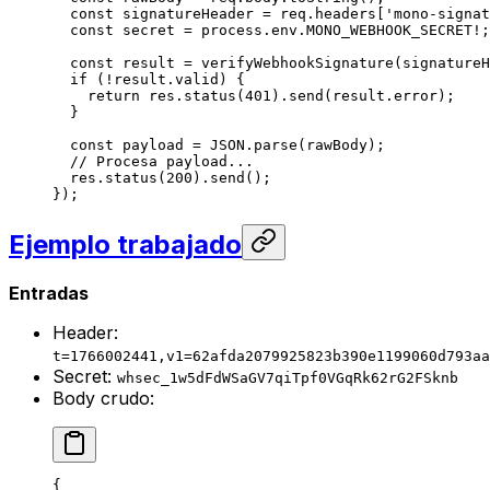
  const
 signatureHeader
 =
 req.headers[
'mono-signat
  const
 secret
 =
 process.env.
MONO_WEBHOOK_SECRET
!
;
  const
 result
 =
 verifyWebhookSignature
(signatureH
  if
 (
!
result.valid) {
    return
 res.
status
(
401
).
send
(result.error);
  }
  const
 payload
 =
 JSON
.
parse
(rawBody);
  // Procesa payload...
  res.
status
(
200
).
send
();
});
Ejemplo trabajado
Entradas
Header:
t=1766002441,v1=62afda2079925823b390e1199060d793aa
Secret:
whsec_1w5dFdWSaGV7qiTpf0VGqRk62rG2FSknb
Body crudo:
{