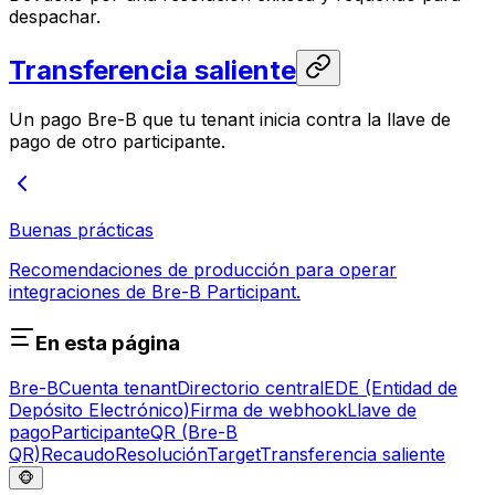
despachar.
Transferencia saliente
Un pago Bre-B que tu tenant inicia contra la llave de
pago de otro participante.
Buenas prácticas
Recomendaciones de producción para operar
integraciones de Bre-B Participant.
En esta página
Bre-B
Cuenta tenant
Directorio central
EDE (Entidad de
Depósito Electrónico)
Firma de webhook
Llave de
pago
Participante
QR (Bre-B
QR)
Recaudo
Resolución
Target
Transferencia saliente
🐵