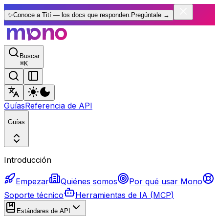
✨
Conoce a Tití — los docs que responden.
Pregúntale
→
Buscar
⌘
K
Guías
Referencia de API
Guías
Introducción
Empezar
Quiénes somos
Por qué usar Mono
Soporte técnico
Herramientas de IA (MCP)
Estándares de API