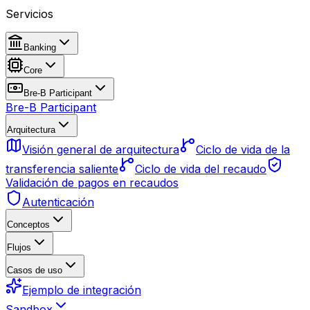
Servicios
Banking
Core
Bre-B Participant
Bre-B Participant
Arquitectura
Visión general de arquitectura
Ciclo de vida de la
transferencia saliente
Ciclo de vida del recaudo
Validación de pagos en recaudos
Autenticación
Conceptos
Flujos
Casos de uso
Ejemplo de integración
Sandbox