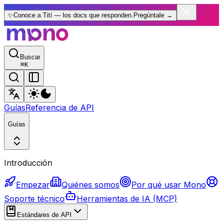
✨
Conoce a Tití — los docs que responden.
Pregúntale
→
Buscar
⌘
K
Guías
Referencia de API
Guías
Introducción
Empezar
Quiénes somos
Por qué usar Mono
Soporte técnico
Herramientas de IA (MCP)
Estándares de API