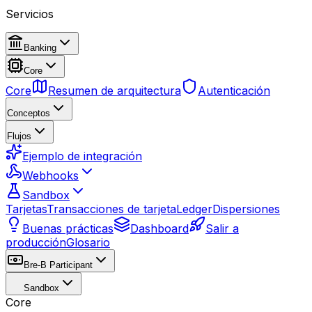
Servicios
Banking
Core
Core
Resumen de arquitectura
Autenticación
Conceptos
Flujos
Ejemplo de integración
Webhooks
Sandbox
Tarjetas
Transacciones de tarjeta
Ledger
Dispersiones
Buenas prácticas
Dashboard
Salir a
producción
Glosario
Bre-B Participant
Sandbox
Core