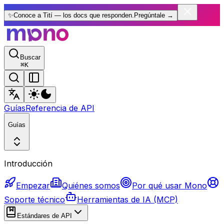
✨
Conoce a Tití — los docs que responden.
Pregúntale
→
Buscar
⌘
K
Guías
Referencia de API
Guías
Introducción
Empezar
Quiénes somos
Por qué usar Mono
Soporte técnico
Herramientas de IA (MCP)
Estándares de API