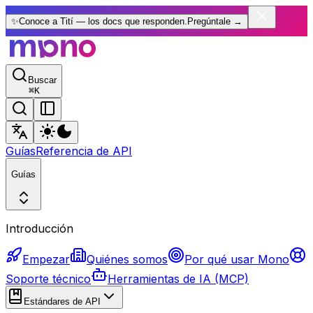
✨
Conoce a Tití — los docs que responden.
Pregúntale
→
Buscar
⌘
K
Guías
Referencia de API
Guías
Introducción
Empezar
Quiénes somos
Por qué usar Mono
Soporte técnico
Herramientas de IA (MCP)
Estándares de API