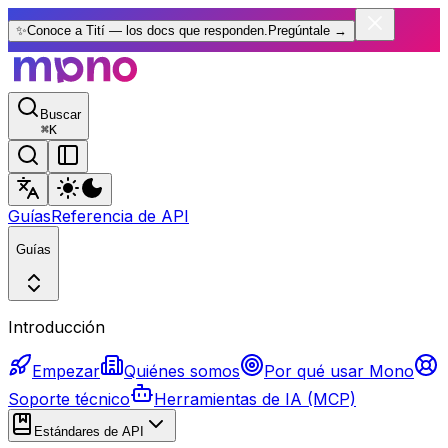
✨
Conoce a Tití — los docs que responden.
Pregúntale
→
Buscar
⌘
K
Guías
Referencia de API
Guías
Introducción
Empezar
Quiénes somos
Por qué usar Mono
Soporte técnico
Herramientas de IA (MCP)
Estándares de API