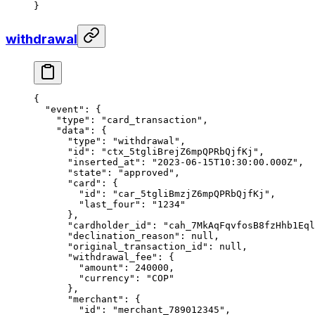
}
withdrawal
{
  "event"
: {
    "type"
: 
"card_transaction"
,
    "data"
: {
      "type"
: 
"withdrawal"
,
      "id"
: 
"ctx_5tgliBrejZ6mpQPRbQjfKj"
,
      "inserted_at"
: 
"2023-06-15T10:30:00.000Z"
,
      "state"
: 
"approved"
,
      "card"
: {
        "id"
: 
"car_5tgliBmzjZ6mpQPRbQjfKj"
,
        "last_four"
: 
"1234"
      },
      "cardholder_id"
: 
"cah_7MkAqFqvfosB8fzHhb1Eql
      "declination_reason"
: 
null
,
      "original_transaction_id"
: 
null
,
      "withdrawal_fee"
: {
        "amount"
: 
240000
,
        "currency"
: 
"COP"
      },
      "merchant"
: {
        "id"
: 
"merchant_789012345"
,