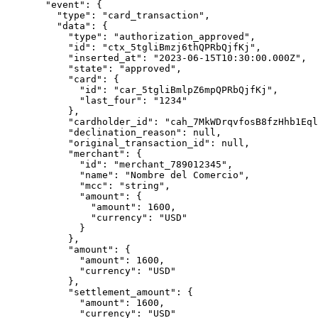
  "event"
: {
    "type"
: 
"card_transaction"
,
    "data"
: {
      "type"
: 
"authorization_approved"
,
      "id"
: 
"ctx_5tgliBmzj6thQPRbQjfKj"
,
      "inserted_at"
: 
"2023-06-15T10:30:00.000Z"
,
      "state"
: 
"approved"
,
      "card"
: {
        "id"
: 
"car_5tgliBmlpZ6mpQPRbQjfKj"
,
        "last_four"
: 
"1234"
      },
      "cardholder_id"
: 
"cah_7MkWDrqvfosB8fzHhb1Eql
      "declination_reason"
: 
null
,
      "original_transaction_id"
: 
null
,
      "merchant"
: {
        "id"
: 
"merchant_789012345"
,
        "name"
: 
"Nombre del Comercio"
,
        "mcc"
: 
"string"
,
        "amount"
: {
          "amount"
: 
1600
,
          "currency"
: 
"USD"
        }
      },
      "amount"
: {
        "amount"
: 
1600
,
        "currency"
: 
"USD"
      },
      "settlement_amount"
: {
        "amount"
: 
1600
,
        "currency"
: 
"USD"