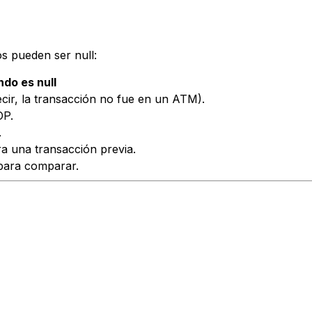
os pueden ser null:
do es null
ir, la transacción no fue en un ATM).
OP.
.
a una transacción previa.
para comparar.