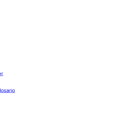
er
losario