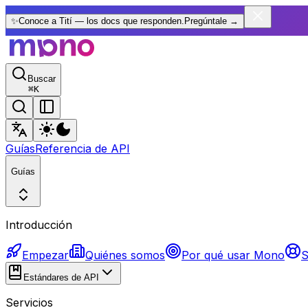
✨
Conoce a Tití — los docs que responden.
Pregúntale
→
Buscar
⌘
K
Guías
Referencia de API
Guías
Introducción
Empezar
Quiénes somos
Por qué usar Mono
S
Estándares de API
Servicios