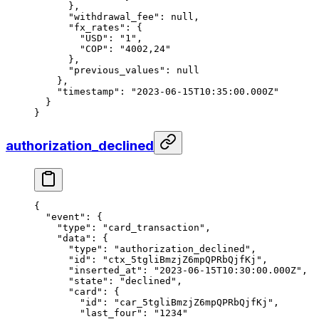
      },
      "withdrawal_fee"
: 
null
,
      "fx_rates"
: {
        "USD"
: 
"1"
,
        "COP"
: 
"4002,24"
      },
      "previous_values"
: 
null
    },
    "timestamp"
: 
"2023-06-15T10:35:00.000Z"
  }
}
authorization_declined
{
  "event"
: {
    "type"
: 
"card_transaction"
,
    "data"
: {
      "type"
: 
"authorization_declined"
,
      "id"
: 
"ctx_5tgliBmzjZ6mpQPRbQjfKj"
,
      "inserted_at"
: 
"2023-06-15T10:30:00.000Z"
,
      "state"
: 
"declined"
,
      "card"
: {
        "id"
: 
"car_5tgliBmzjZ6mpQPRbQjfKj"
,
        "last_four"
: 
"1234"