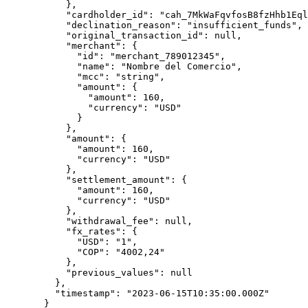
      },
      "cardholder_id"
: 
"cah_7MkWaFqvfosB8fzHhb1Eql
      "declination_reason"
: 
"insufficient_funds"
,
      "original_transaction_id"
: 
null
,
      "merchant"
: {
        "id"
: 
"merchant_789012345"
,
        "name"
: 
"Nombre del Comercio"
,
        "mcc"
: 
"string"
,
        "amount"
: {
          "amount"
: 
160
,
          "currency"
: 
"USD"
        }
      },
      "amount"
: {
        "amount"
: 
160
,
        "currency"
: 
"USD"
      },
      "settlement_amount"
: {
        "amount"
: 
160
,
        "currency"
: 
"USD"
      },
      "withdrawal_fee"
: 
null
,
      "fx_rates"
: {
        "USD"
: 
"1"
,
        "COP"
: 
"4002,24"
      },
      "previous_values"
: 
null
    },
    "timestamp"
: 
"2023-06-15T10:35:00.000Z"
  }