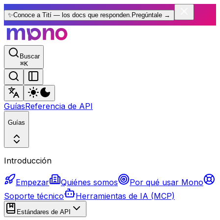
✨
Conoce a Tití — los docs que responden.
Pregúntale
→
Buscar
⌘
K
Guías
Referencia de API
Guías
Introducción
Empezar
Quiénes somos
Por qué usar Mono
Soporte técnico
Herramientas de IA (MCP)
Estándares de API