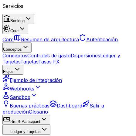
Servicios
Banking
Core
Core
Resumen de arquitectura
Autenticación
Conceptos
Conceptos
Controles de gasto
Dispersiones
Ledger y
Tarjetas
Tarjetas
Tasas FX
Flujos
Ejemplo de integración
Webhooks
Sandbox
Buenas prácticas
Dashboard
Salir a
producción
Glosario
Bre-B Participant
Ledger y Tarjetas