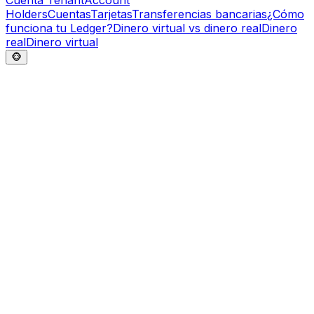
Cuenta Tenant
Account
Holders
Cuentas
Tarjetas
Transferencias bancarias
¿Cómo
funciona tu Ledger?
Dinero virtual vs dinero real
Dinero
real
Dinero virtual
🐵