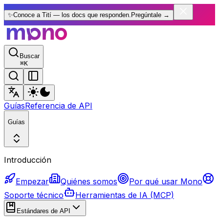
✨
Conoce a Tití — los docs que responden.
Pregúntale
→
Buscar
⌘
K
Guías
Referencia de API
Guías
Introducción
Empezar
Quiénes somos
Por qué usar Mono
Soporte técnico
Herramientas de IA (MCP)
Estándares de API