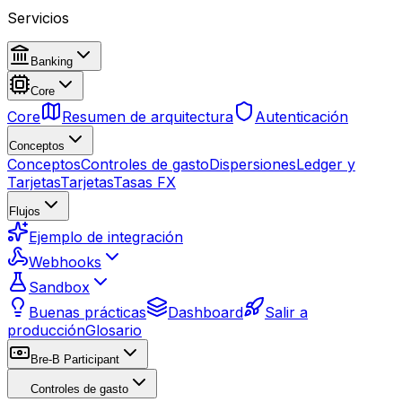
Servicios
Banking
Core
Core
Resumen de arquitectura
Autenticación
Conceptos
Conceptos
Controles de gasto
Dispersiones
Ledger y
Tarjetas
Tarjetas
Tasas FX
Flujos
Ejemplo de integración
Webhooks
Sandbox
Buenas prácticas
Dashboard
Salir a
producción
Glosario
Bre-B Participant
Controles de gasto