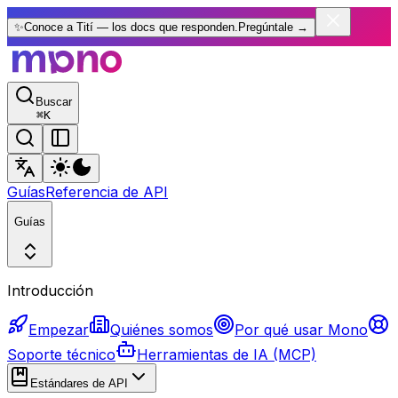
✨
Conoce a Tití — los docs que responden.
Pregúntale
→
Buscar
⌘
K
Guías
Referencia de API
Guías
Introducción
Empezar
Quiénes somos
Por qué usar Mono
Soporte técnico
Herramientas de IA (MCP)
Estándares de API